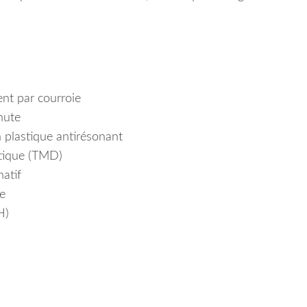
ent par courroie
nute
 plastique antirésonant
étique (TMD)
atif
e
H)