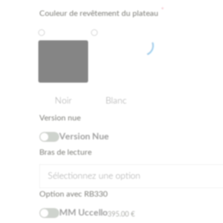
*
Couleur de revêtement du plateau
Noir
Blanc
Version nue
Version Nue
Bras de lecture
Sélectionnez une option
Option avec RB330
MM Uccello
395.00
€