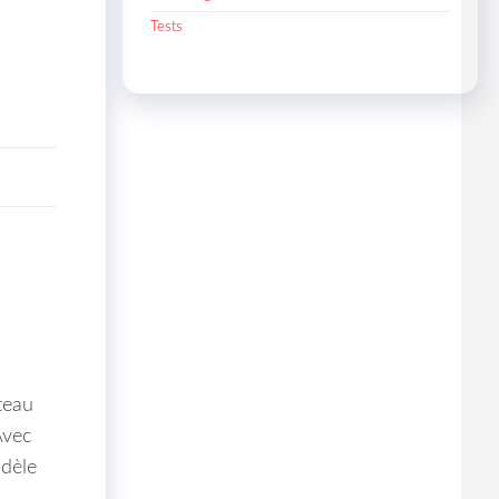
Tests
teau
Avec
odèle