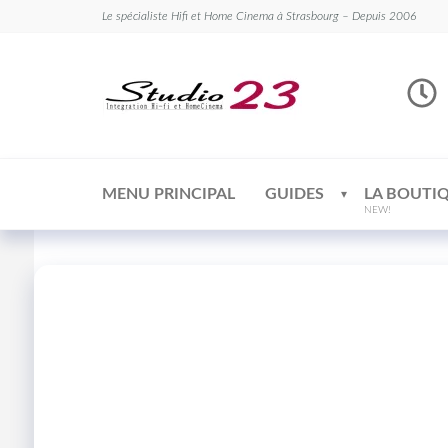
Le spécialiste Hifi et Home Cinema à Strasbourg – Depuis 2006
Studio
Le
spécialiste
23
Hifi et
Home
Cinema
MENU PRINCIPAL
GUIDES
LA BOUTI
NEW!