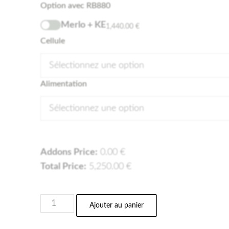
Option avec RB880
Merlo + KE
1,440.00
€
Cellule
Sélectionnez une option
Alimentation
Sélectionnez une option
Addons Price:
0.00
€
Total Price:
5,250.00
€
Ajouter au panier