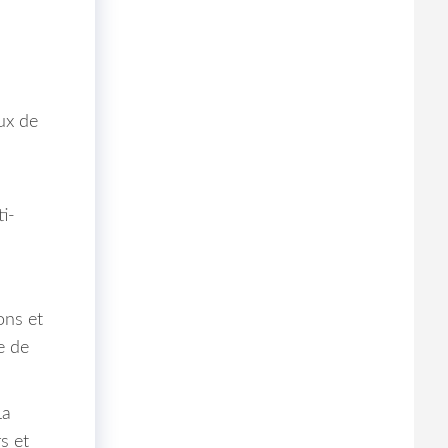
ux de
i-
ons et
e de
La
s et