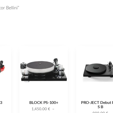
or Bellini”
3
BLOCK PS-100+
PRO-JECT Debut
S B
1,450.00
€
–