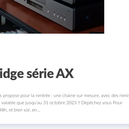
dge série AX
propose pour la rentrée : une chaine sur mesure, avec des remi
’est valable que jusqu’au 31 octobre 2023 !! Dépêchez vous Pour
48h, et bien sûr, en…