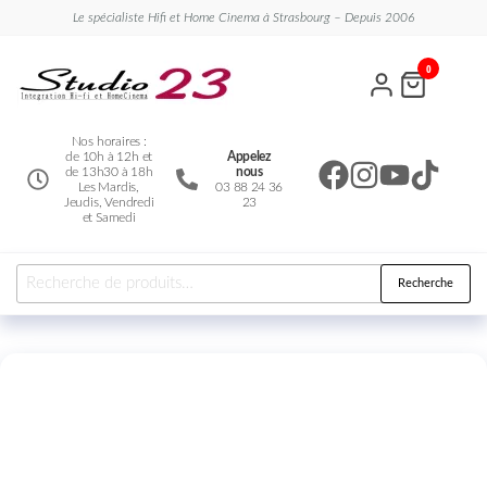
Le spécialiste Hifi et Home Cinema à Strasbourg – Depuis 2006
Studio
Le
0
spécialiste
23
Hifi et
Home
Cinema
Nos horaires :
de 10h à 12h et
Appelez
de 13h30 à 18h
nous
Les Mardis,
03 88 24 36
Jeudis, Vendredi
23
et Samedi
Recherche
Nouveauté