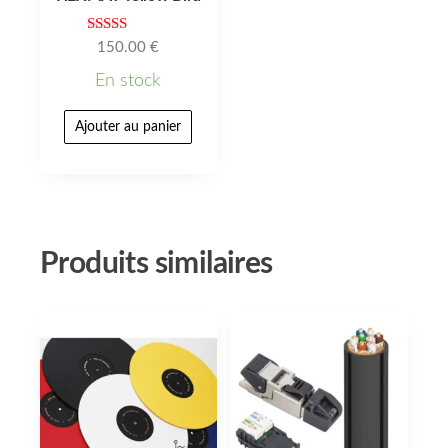
Note
150.00
€
5.00
sur 5
En stock
Ajouter au panier
Produits similaires