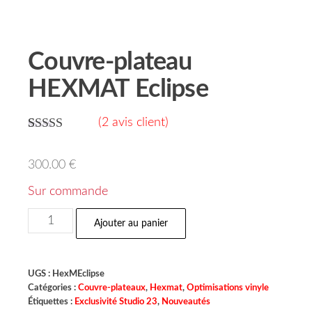
Couvre-plateau
HEXMAT Eclipse
(
2
avis client)
Noté
2
5.00
sur 5 basé
300.00
€
sur
notations
client
Sur commande
Ajouter au panier
UGS :
HexMEclipse
Catégories :
Couvre-plateaux
,
Hexmat
,
Optimisations vinyle
Étiquettes :
Exclusivité Studio 23
,
Nouveautés