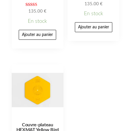
135.00
€
Note
135.00
€
En stock
5.00
sur 5
En stock
Ajouter au panier
Ajouter au panier
Couvre-plateau
HEXMAT Yellow Bird