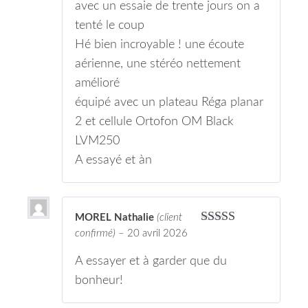
avec un essaie de trente jours on a
tenté le coup
Hé bien incroyable ! une écoute
aérienne, une stéréo nettement
amélioré
équipé avec un plateau Réga planar
2 et cellule Ortofon OM Black
LVM250
A essayé et àn
MOREL Nathalie
(client
Note
5
sur 5
confirmé)
–
20 avril 2026
A essayer et à garder que du
bonheur!