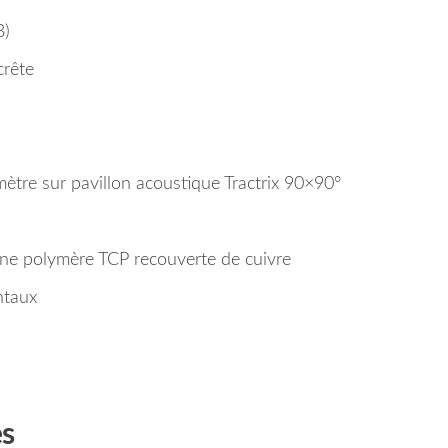
B)
crête
ètre sur pavillon acoustique Tractrix 90×90°
e polymère TCP recouverte de cuivre
ntaux
es