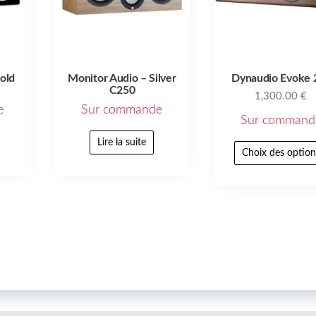
old
Monitor Audio – Silver
Dynaudio Evoke 
C250
1,300.00
€
e
Sur commande
Sur command
Lire la suite
Choix des option