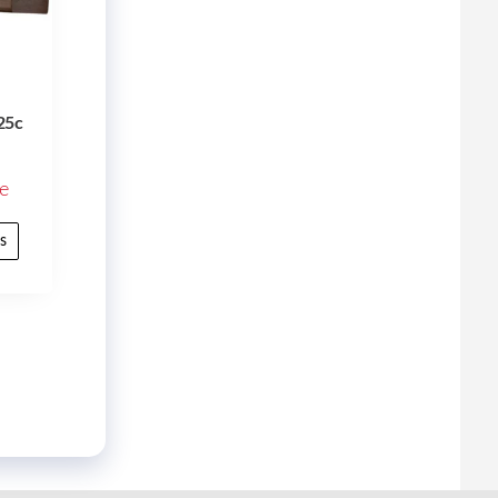
25c
e
s