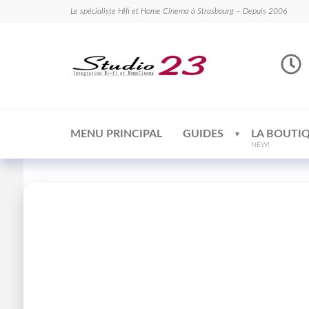
Le spécialiste Hifi et Home Cinema à Strasbourg – Depuis 2006
Studio
Le
spécialiste
23
Hifi et
Home
Cinema
MENU PRINCIPAL
GUIDES
LA BOUTI
NEW!