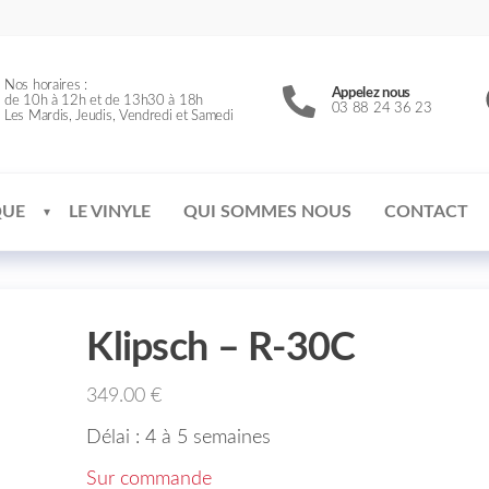
Nos horaires :
Appelez nous
de 10h à 12h et de 13h30 à 18h
03 88 24 36 23
Les Mardis, Jeudis, Vendredi et Samedi
QUE
LE VINYLE
QUI SOMMES NOUS
CONTACT
Klipsch – R-30C
349.00
€
Délai : 4 à 5 semaines
Sur commande