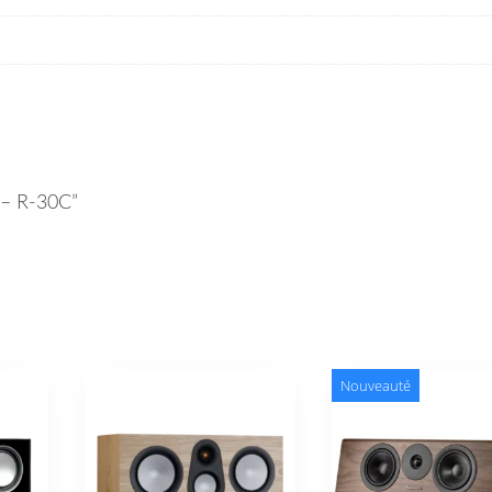
h – R-30C”
Nouveauté