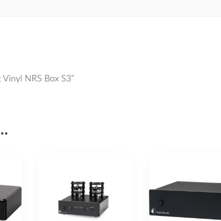
ct Vinyl NRS Box S3”
i…