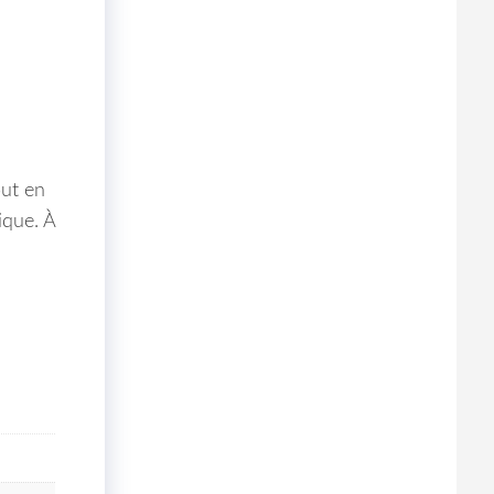
out en
ique. À