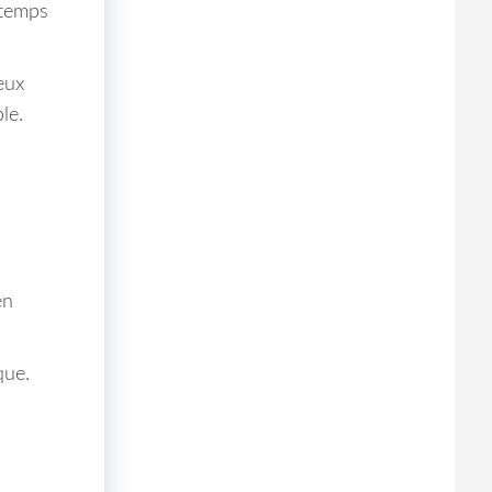
 temps
eux
le.
en
que.