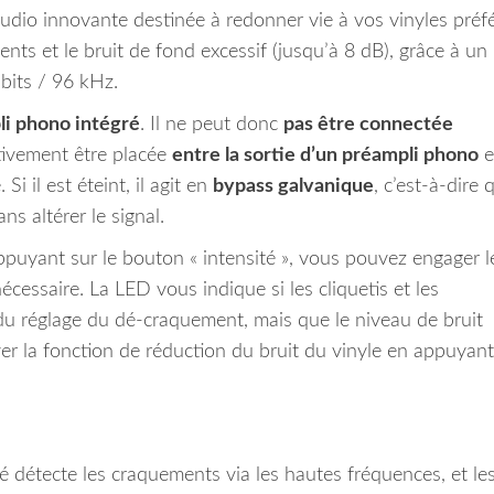
udio innovante destinée à redonner vie à vos vinyles préf
ts et le bruit de fond excessif (jusqu’à 8 dB), grâce à un
bits / 96 kHz.
li phono intégré
. Il ne peut donc
pas être connectée
ativement être placée
entre la sortie d’un préampli phono
e
Si il est éteint, il agit en
bypass galvanique
, c’est-à-dire 
ans altérer le signal.
appuyant sur le bouton « intensité », vous pouvez engager l
écessaire. La LED vous indique si les cliquetis et les
 du réglage du dé-craquement, mais que le niveau de bruit
er la fonction de réduction du bruit du vinyle en appuyant
é détecte les craquements via les hautes fréquences, et le