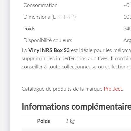
Consommation
~0 
Dimensions (L × H × P)
103
Poids
340
Disponibilité couleurs
Arg
La
Vinyl NRS Box S3
est idéale pour les méloman
supprimant les imperfections auditives. Il combi
conseiller à toute collectionneuse ou collectionn
Catalogue de produits de la marque
Pro-Ject
.
Informations complémentair
Poids
1 kg