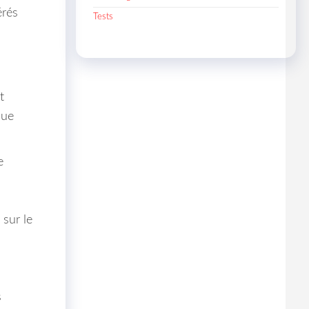
érés
Tests
t
que
e
 sur le
s