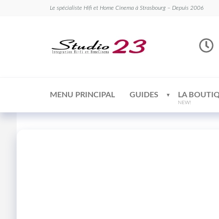
Le spécialiste Hifi et Home Cinema à Strasbourg – Depuis 2006
Studio
Le
spécialiste
23
Hifi et
Home
Cinema
MENU PRINCIPAL
GUIDES
LA BOUTI
NEW!