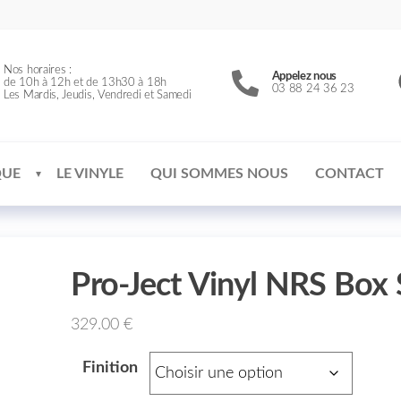
Nos horaires :
Appelez nous
de 10h à 12h et de 13h30 à 18h
03 88 24 36 23
Les Mardis, Jeudis, Vendredi et Samedi
QUE
LE VINYLE
QUI SOMMES NOUS
CONTACT
Pro-Ject Vinyl NRS Box
329.00
€
Finition